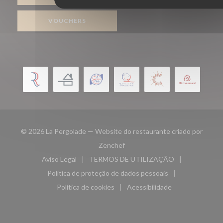
VOUCHERS
© 2026 La Pergolade — Website do restaurante criado por
((abre numa nova janela))
Zenchef
Aviso Legal
TERMOS DE UTILIZAÇÃO
((abre numa nova janela))
((abre numa nova janela))
Política de proteção de dados pessoais
((abre numa nova janela))
Política de cookies
Acessibilidade
((abre numa nova janela))
((abre numa nova janela)