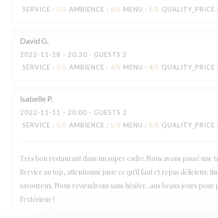
SERVICE
:
5
/5
AMBIENCE
:
5
/5
MENU
:
5
/5
QUALITY_PRICE
David
G
2022-11-18
- 20:30 - GUESTS 2
SERVICE
:
5
/5
AMBIENCE
:
4
/5
MENU
:
4
/5
QUALITY_PRICE
isabelle
P
2022-11-11
- 20:00 - GUESTS 2
SERVICE
:
5
/5
AMBIENCE
:
5
/5
MENU
:
5
/5
QUALITY_PRICE
Très bon restaurant dans un super cadre.Nous avons passé une trè
Service au top, attentionné juste ce qu'il faut et repas délicieux: f
savoureux. Nous reviendrons sans hésiter...aux beaux jours pour 
l'extérieur !