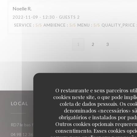
Noelle
R
2022-11-09
- 12:30 - GUESTS 2
SERVICE
:
5
/5
AMBIENCE
:
5
/5
MENU
:
5
/5
QUALITY_PRICE
1
2
3
O restaurante e seus parceiros uti
cookies neste site, o que pode impli
coleta de dados pessoais. Os coo
LOCAL
denominados «necessários» s
obrigatórios e instalados por pad
Outros cookies opcionais requere
((abre numa nova
RD7 le bas fournel 83520 Roquebrune-sur-Argens
consentimento. Esses cookies opci
04 98 12 36 31