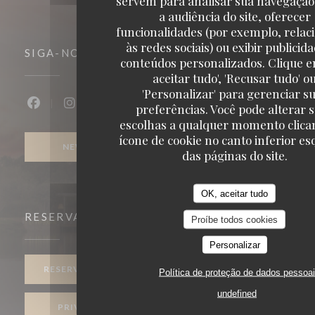
servem para analisar sua navegação
a audiência do site, oferecer
funcionalidades (por exemplo, relac
às redes sociais) ou exibir publicid
SIGA-NOS
conteúdos personalizados. Clique e
aceitar tudo', 'Recusar tudo' o
'Personalizar' para gerenciar s
preferências. Você pode alterar 
Facebook ((abre numa nova janela))
Instagram ((abre numa nova janela))
escolhas a qualquer momento clica
ícone de cookie no canto inferior e
NEWSLETTER
das páginas do site.
OK, aceitar tudo
RESERVA
Proíbe todos cookies
Personalizar
RESERVAR UMA MESA
Política de proteção de dados pessoa
undefined
PRIVATIZAÇÃO