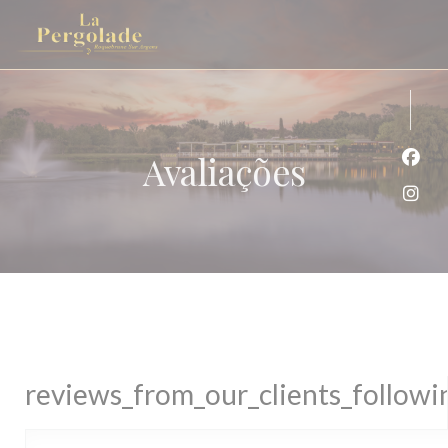
Painel de Gerenciamento de Cookies
Avaliações
Face
Inst
reviews_from_our_clients_follow