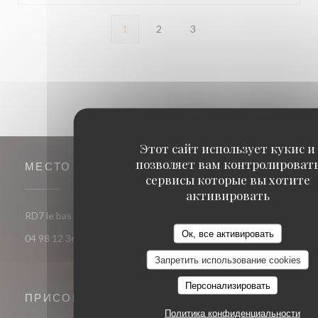
1
2
3
Этот сайт использует кукис и
позволяет вам контролироват
МЕСТО
сервисы которые вы хотите
активировать
((открывается в
RD7 le bas fournel 83520 Roquebrune-sur-Argens
Ок, все активировать
04 98 12 36 31
Запретить использование cookies
Персонализировать
ПРИСОЕДИНЯЙТЕСЬ К НАМ
Политика конфиденциальности