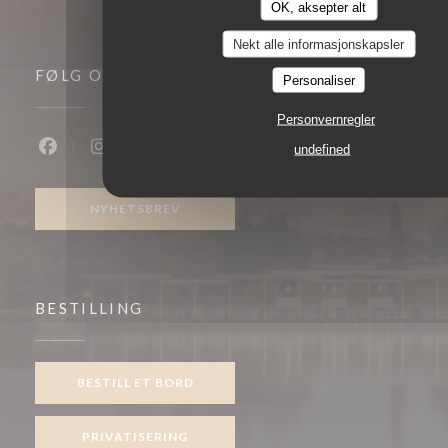
OK, aksepter alt
Nekt alle informasjonskapsler
FØLG OSS
Personaliser
Personvernregler
undefined
Facebook ((åpner i et nytt vindu))
Instagram ((åpner i et nytt vindu))
NYHETSBREV
BESTILLING
BESTILL ET BORD
PRIVATISERING