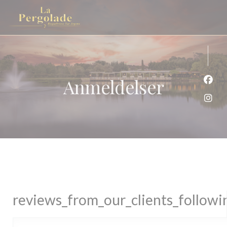
Panel for informasjonskapsler
Anmeldelser
Faceb
Insta
reviews_from_our_clients_follow