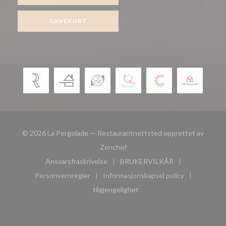
GAVEKORT
© 2026 La Pergolade — Restaurantnettsted opprettet av
((åpner i et nytt vindu))
Zenchef
Ansvarsfraskrivelse
BRUKERVILKÅR
((åpner i et nytt vindu))
((åpner i et nytt vindu))
Personvernregler
Informasjonskapsel policy
((åpner i et nytt vindu))
((åpner i et nytt vindu))
tilgjengelighet
((åpner i et nytt vindu))