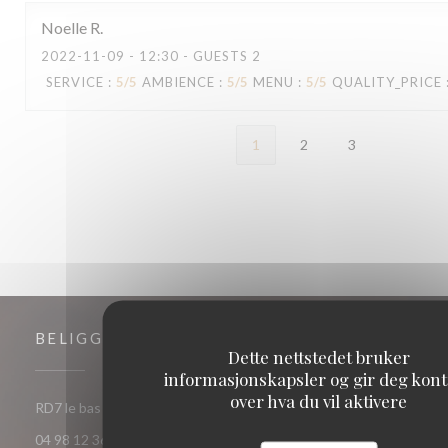
Noelle
R
2022-11-09
- 12:30 - GUESTS 2
SERVICE
:
5
/5
AMBIENCE
:
5
/5
MENU
:
5
/5
QUALITY_PRICE
1
2
3
BELIGGENHET
Dette nettstedet bruker
informasjonskapsler og gir deg kont
over hva du vil aktivere
((åpner i et nytt
RD7 le bas fournel 83520 Roquebrune-sur-Argens
04 98 12 36 31