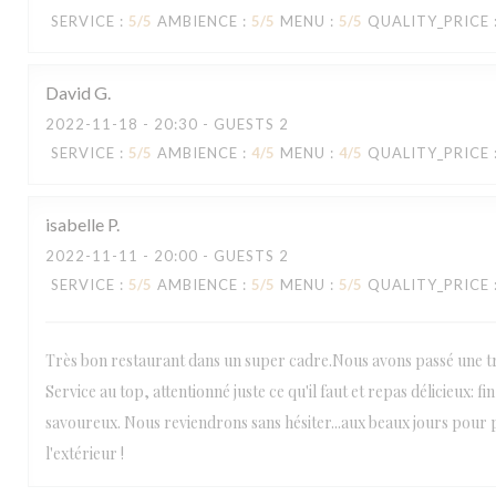
SERVICE
:
5
/5
AMBIENCE
:
5
/5
MENU
:
5
/5
QUALITY_PRICE
David
G
2022-11-18
- 20:30 - GUESTS 2
SERVICE
:
5
/5
AMBIENCE
:
4
/5
MENU
:
4
/5
QUALITY_PRICE
isabelle
P
2022-11-11
- 20:00 - GUESTS 2
SERVICE
:
5
/5
AMBIENCE
:
5
/5
MENU
:
5
/5
QUALITY_PRICE
Très bon restaurant dans un super cadre.Nous avons passé une trè
Service au top, attentionné juste ce qu'il faut et repas délicieux: f
savoureux. Nous reviendrons sans hésiter...aux beaux jours pour 
l'extérieur !