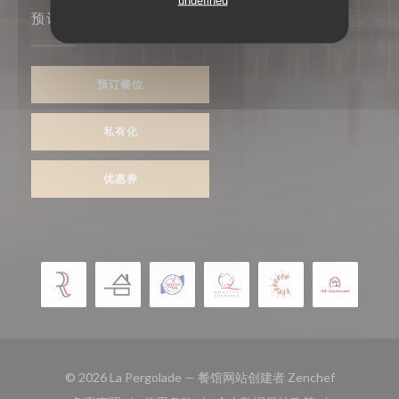
undefined
预订
预订餐位
私有化
优惠券
((在新窗口中
© 2026 La Pergolade — 餐馆网站创建者
Zenchef