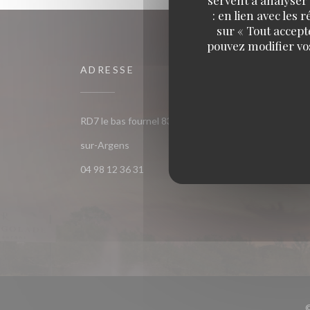
: en lien avec les
sur « Tout accept
pouvez modifier vo
ADRESSE
NOUS
RD7 le bas fournel 83520 Roquebrune-
Faceb
((ouvre une nouvelle fenêtre))
sur-Argens
04 98 12 36 31
©