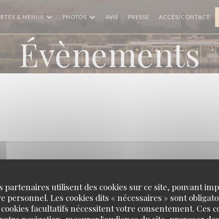
RTES & MENUS
PHOTOS
AVIS
PRESSE
ACCÈS/CONTACT
Évènements
s partenaires utilisent des cookies sur ce site, pouvant impl
 personnel. Les cookies dits « nécessaires » sont obligatoi
 cookies facultatifs nécessitent votre consentement. Ces co
votre navigation, mesurer l'audience du site, proposer des