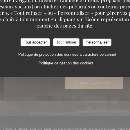
 réseaux sociaux) ou afficher des publicités ou contenus per
er », « Tout refuser » ou « Personnaliser » pour gérer vos
s choix à tout moment en cliquant sur l'icône représentant
gauche des pages du site.
 SUIVRE
RÉSERVATION
Tout accepter
Tout refuser
Personnaliser
RÉSERVER
Politique de protection des données à caractère personnel
ook ((ouvre une nouvelle fenêtre))
Instagram ((ouvre une nouvelle fenêtre))
Politique de gestion des cookies
PRIVATISER
NEWSLETTER
BONS CADEAUX
 2026 La Pergolade — Création de site internet restaurant avec
Zenche