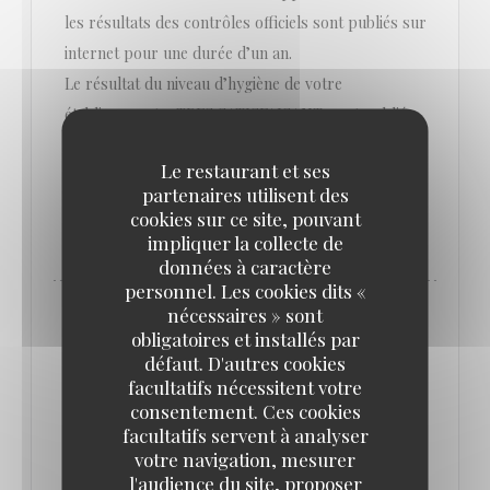
les résultats des contrôles officiels sont publiés sur
internet pour une durée d’un an.
Le résultat du niveau d’hygiène de votre
établissement « TRES SATISFAISANT » est publié
sur le site internet
Le restaurant et ses
« Alim’confiance » (www.alim-confiance.gouv.fr) et
partenaires utilisent des
sur l’application mobile « Alim’confiance ».
cookies sur ce site, pouvant
impliquer la collecte de
données à caractère
personnel. Les cookies dits «
nécessaires » sont
obligatoires et installés par
défaut. D'autres cookies
facultatifs nécessitent votre
consentement. Ces cookies
facultatifs servent à analyser
votre navigation, mesurer
l'audience du site, proposer