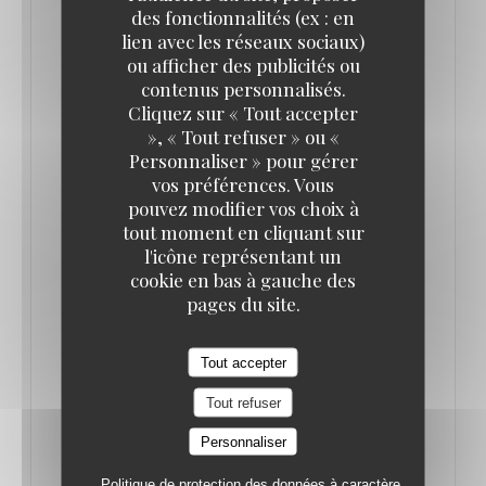
des fonctionnalités (ex : en
lien avec les réseaux sociaux)
ou afficher des publicités ou
contenus personnalisés.
GAULT & MILLAU FRANCE 2022
Cliquez sur « Tout accepter
10/06/2022
», « Tout refuser » ou «
Personnaliser » pour gérer
Site d'exception où pergolas, terrasses ombragées
vos préférences. Vous
pouvez modifier vos choix à
et quais sur l'eau s'égrainent au bord d'un étang où
tout moment en cliquant sur
s'ébattent des carpes « KOÏ ». Ambiance... Pour les
l'icône représentant un
jours moins cléments, un intérieur de brasserie
cookie en bas à gauche des
pages du site.
chic des années 1930, charme discret des laitons
polis et des tables laquées. Stucs retravaillés et
brèches de Sienne au fini remarquable. Mais c'est
Tout accepter
aussi l'assurance d'un chef qui compose des cartes
Tout refuser
d'une belle justesse. Des produits qui font plaisir...
Personnaliser
La côte de veau fondante à la crème de tarama, les
saumons d'exception aux saveurs légèrement
Politique de protection des données à caractère