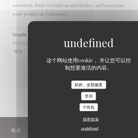
savoureux. Nous reviendrons sans hésiter...aux beaux jours
pour profiter de l'extérieur !
Noelle
R
2022-11-09
- 12:30 - 来宾 2
服务
:
5
/5
氛围
:
5
/5
菜单
:
5
/5
质价比
:
5
/5
这个网站使用cookie， 并让您可以控
制想要激活的内容。
1
2
3
好的，全部接受
禁用
个性化
保密政策
undefined
地点