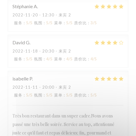
Stéphanie
A
2022-11-20
- 12:30 - 来宾 2
服务
:
5
/5
氛围
:
5
/5
菜单
:
5
/5
质价比
:
3
/5
David
G
2022-11-18
- 20:30 - 来宾 2
服务
:
5
/5
氛围
:
4
/5
菜单
:
4
/5
质价比
:
4
/5
isabelle
P
2022-11-11
- 20:00 - 来宾 2
服务
:
5
/5
氛围
:
5
/5
菜单
:
5
/5
质价比
:
5
/5
Très bon restaurant dans un super cadre.Nous avons
passé une très belle soirée. Service au top, attentionné
juste ce qu'il faut et repas délicieux: fin, gourmand et