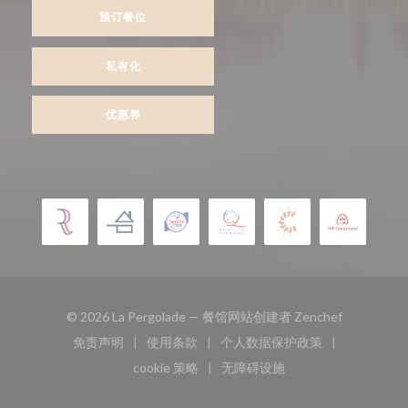
预订餐位
私有化
优惠券
((在新窗口中
© 2026 La Pergolade — 餐馆网站创建者
Zenchef
免责声明
使用条款
个人数据保护政策
((在新窗口中打开))
((在新窗口中打开))
((在新窗口中打开))
cookie 策略
无障碍设施
((在新窗口中打开))
((在新窗口中打开))