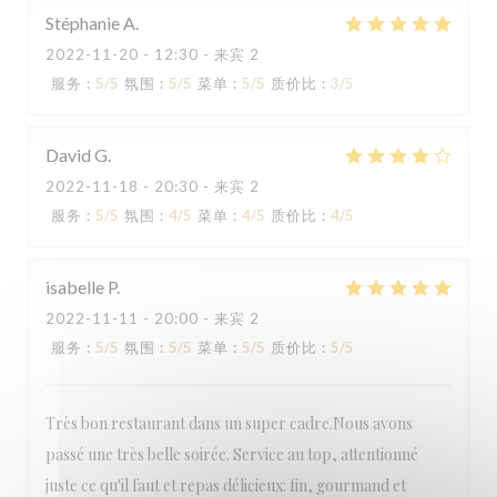
Stéphanie
A
2022-11-20
- 12:30 - 来宾 2
服务
:
5
/5
氛围
:
5
/5
菜单
:
5
/5
质价比
:
3
/5
David
G
2022-11-18
- 20:30 - 来宾 2
服务
:
5
/5
氛围
:
4
/5
菜单
:
4
/5
质价比
:
4
/5
isabelle
P
2022-11-11
- 20:00 - 来宾 2
服务
:
5
/5
氛围
:
5
/5
菜单
:
5
/5
质价比
:
5
/5
Très bon restaurant dans un super cadre.Nous avons
passé une très belle soirée. Service au top, attentionné
juste ce qu'il faut et repas délicieux: fin, gourmand et