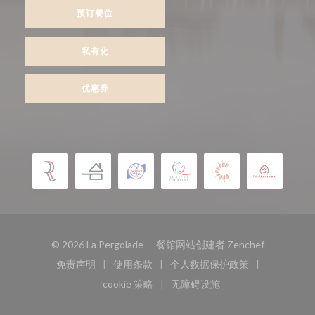
预订餐位
私有化
优惠券
((在新窗口中
© 2026 La Pergolade — 餐馆网站创建者
Zenchef
免责声明
使用条款
个人数据保护政策
((在新窗口中打开))
((在新窗口中打开))
((在新窗口中打开))
cookie 策略
无障碍设施
((在新窗口中打开))
((在新窗口中打开))