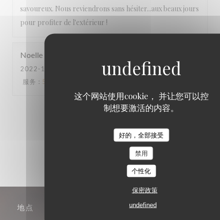
savoureux. Nous reviendrons sans hésiter...aux beaux jours
pour profiter de l'extérieur !
Noelle
R
2022-11-09
- 12:30 - 来宾 2
服务
:
5
/5
氛围
:
5
/5
菜单
:
5
/5
质价比
:
5
/5
这个网站使用cookie， 并让您可以控
制想要激活的内容。
1
2
3
好的，全部接受
禁用
个性化
保密政策
undefined
地点